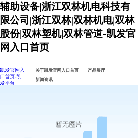
辅助设备|浙江双林机电科技有
限公司|浙江双林|双林机电|双林
股份|双林塑机|双林管道-凯发官
网入口首页
凯发官网入
关于凯发官网入口首页
产品展厅
口首页-凯
新闻资讯
发平台