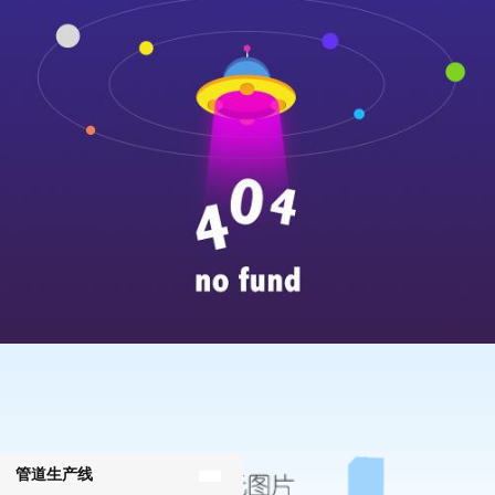
产品展厅
单机设备
管道生产线