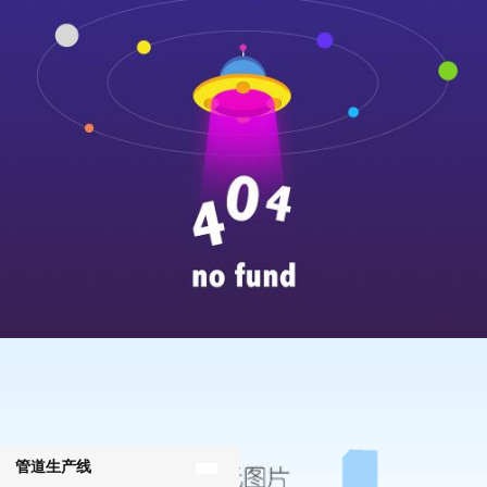
产品展厅
单机设备
管道生产线