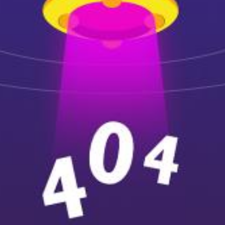
详细内容
壁波纹管生产线
产线用于生产pvc、pe、pp原料的单壁波纹管，主要有双（单）螺杆
凯发
组成。
的管材主要用于电线、电缆、穿线管、洗衣机排水管、吸尘机管、汽车线
一模多径单壁波纹管成型机。