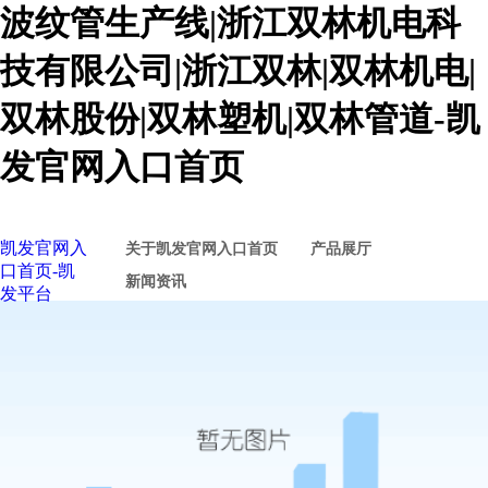
波纹管生产线|浙江双林机电科
技有限公司|浙江双林|双林机电|
双林股份|双林塑机|双林管道-凯
发官网入口首页
凯发官网入
关于凯发官网入口首页
产品展厅
口首页-凯
新闻资讯
发平台