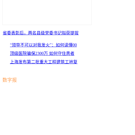
省委表彰后，两名县级党委书记拟获提拔
“领导不可以对我发火”：如何读懂00
后的择业观
顶级医院骗保2300万 如何守住患者
“救命钱”？
上海发布第二批重大工程建筑工地复
工复产“白名单”
数字报