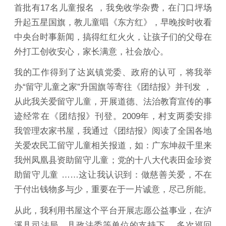
首批有17名儿童报名 ，我免收学杂费，在门口坪场
升起五星国旗，教儿童唱《东方红》，早晚按时收看
中央台时事新闻，搞得红红火火，让孩子们的父母在
外打工创收安心，家长满意，社会放心。
我的工作得到了达岚镇党委、政府的认可，将我举
办“留守儿童之家”升国旗等寄往《团结报》并刊发 ，
从此我关爱留守儿童，开展道德、法治教育宣传的事
迹经常在《团结报》刊登。2009年，村支两委安排
我管理农家书屋，我通过《团结报》阅读了全国各地
关爱农民工留守儿童相关报道，如：广东坤叔千里来
我州凤凰县资助留守儿童；党的十八大代表田金珍资
助留守儿童 ……这让我认识到：做慈善关爱，不在
于付出钱物多与少，重要在于一片诚意，尽己所能。
从此，我利用书屋这个平台开展志愿公益事业，在泸
溪县司法局、县政法委等单位的支持下， 多次巡回