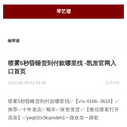
琴艺谱
钢琴谱
喷雾5秒昏睡货到付款哪里找 -凯发官网入
口首页
2022-06-08 02:04:46
217478
喷雾5秒昏睡货到付款哪里找✅【v\x:4168--3616】✅
推荐✅十年老店✅顺丰✅保密发货✅【微信搜索打开
添加】✅yeq01fx5kqmdeh1一路欢笑一路歌