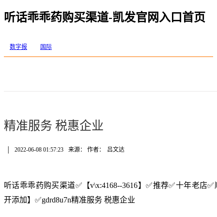
听话乖乖药购买渠道-凯发官网入口首页
数字报
国际
精准服务 税惠企业
│
2022-06-08 01:57:23
来源： 作者：
吕文达
听话乖乖药购买渠道✅【v\x:4168--3616】✅推荐✅十年
开添加】✅gdrd8u7n精准服务 税惠企业