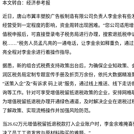
本文转自：经济参考报
近日，唐山市翼丰塑胶广告板制造有限公司负责人李金余有些
经营受到一定程度的影响，资金周转出现困难。“您公司适用
值税申报后，可直接登录电子税务局进行办理，搜索退抵税申
税……”税务人员孟凡亮的一通电话，让李金余如释重负，通过“
亮全程对李金余进行着操作指导。
据悉，新的组合式税费支持政策出台后，为确保企业知政策、
润区税务局定制专题宣传手册及折页万余份，依托大数据精准
“送策入企”及“有诉求 码上说”服务，通过线上推送、线下走
询等工作。针对可享受增值税留抵退税政策的企业，安排网格
为增值税留抵退税办理开通绿色通道，及时解决企业在退税过
了解政策、实现流畅操作并加强风险防范。
当26.62万元增值税留抵退税款打入企业账户时，李金余难掩
决了员工工资发放与原材料购买的难题。”