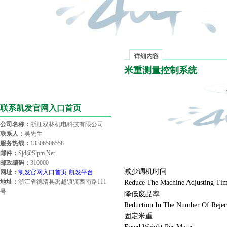
详细内容
米重测量控制系统
联系凯发官网入口首页
公司名称：
浙江双林机电科技有限公司
联系人：
吴先生
服务热线：
13306506558
邮件：
Sjd@slpm.net
邮政编码：
310000
减少调机时间
网址：
凯发官网入口首页-凯发平台
地址：
浙江省德清县禹越镇镇西南路111
Reduce The Machine Adjusting Ti
号
降低废品率
Reduction In The Number Of Rejec
固定米重