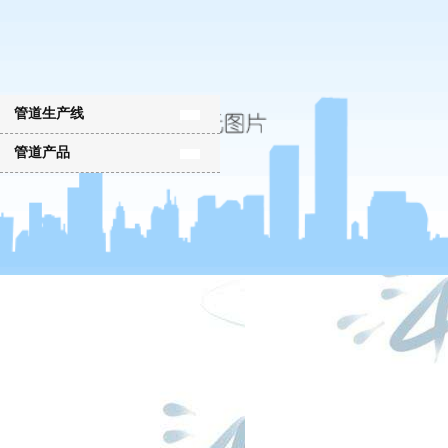
产品展厅
辅助设备
管道生产线
管道产品