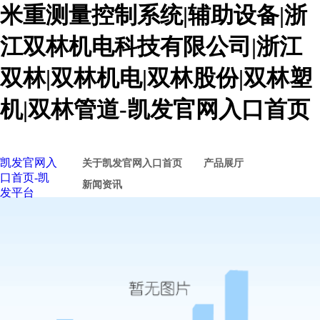
米重测量控制系统|辅助设备|浙
江双林机电科技有限公司|浙江
双林|双林机电|双林股份|双林塑
机|双林管道-凯发官网入口首页
凯发官网入
关于凯发官网入口首页
产品展厅
口首页-凯
新闻资讯
发平台