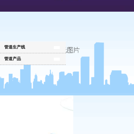
产品展厅
辅助设备
管道生产线
管道产品