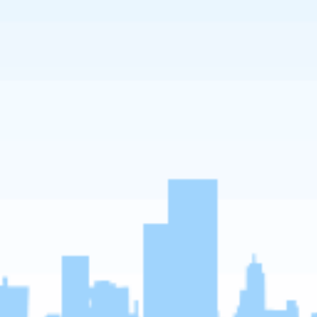
产品展厅
辅助