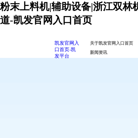
粉末上料机|辅助设备|浙江双林
道-凯发官网入口首页
凯发官网入
关于凯发官网入口首页
口首页-凯
新闻资讯
发平台