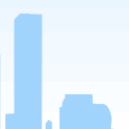
口首页-凯发平台
>>
产品展厅
>>
管道生产线
>>
辅助