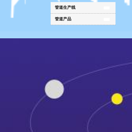
管道生产线
管道产品