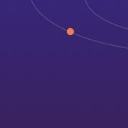
联系凯发官网入口首页
公司名称：
浙江双林机电科技有限公司
联系人：
吴先生
服务热线：
13306506558
邮件：
Sjd@slpm.net
邮政编码：
310000
网址：
凯发官网入口首页-凯发平台
地址：
浙江省德清县禹越镇镇西南路111
粉
号
关于凯发官网入口首
产品展厅
页
管道生产线
企业荣誉
管道产品
关于双林
组织架构
经营理念