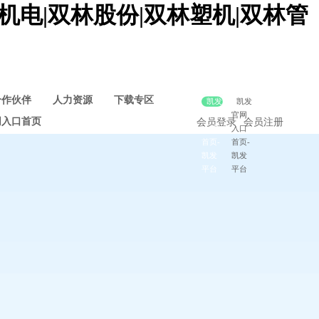
机电|双林股份|双林塑机|双林管
合作伙伴
人力资源
下载专区
凯发
凯发
官网
官网
网入口首页
会员登录
会员注册
入口
入口
首页-
首页-
凯发
凯发
平台
平台