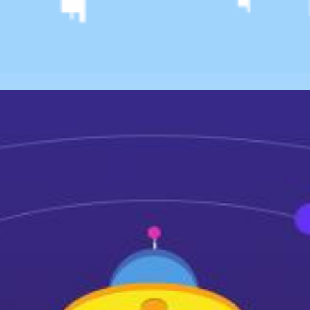
点击：1643 日期：2016-10-06 20:35: