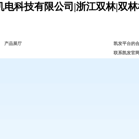
机电科技有限公司|浙江双林|双林
产品展厅
凯发平台的
联系凯发官