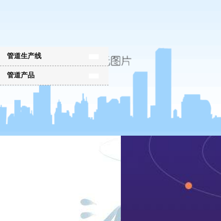
产品展厅
电力管道
管道生产线
管道产品