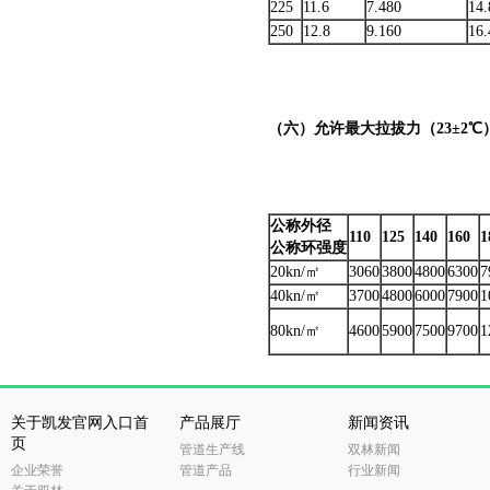
225
11.6
7.480
14.
250
12.8
9.160
16.
（六）允许最大拉拔力（
23±2
℃
公称外径
110
125
140
160
1
公称环强度
20kn/㎡
3060
3800
4800
6300
7
40kn/㎡
3700
4800
6000
7900
1
80kn/㎡
4600
5900
7500
9700
1
关于凯发官网入口首
产品展厅
新闻资讯
页
管道生产线
双林新闻
企业荣誉
管道产品
行业新闻