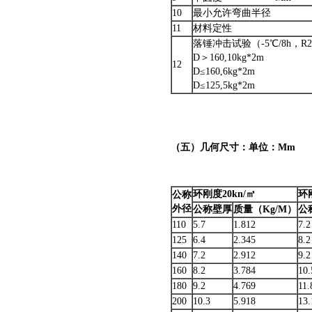
10
最小允许弯曲半径 
11
材料定性
落锤冲击试验（-5℃/8h，r2
D＞160,10kg*2m
12
D≤160,6kg*2m
D≤125,5kg*2m
（五）几何尺寸：单位：
Mm
环刚度
20kn/
㎡
环
公称
外径
公称壁厚
质量（
Kg/m
）
公
110
5.7
1.812
7.2
125
6.4
2.345
8.2
140
7.2
2.912
9.2
160
8.2
3.784
10.
180
9.2
4.769
11.
200
10.3
5.918
13.