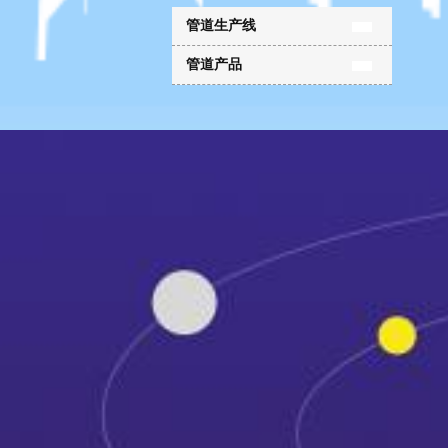
管道生产线
管道产品