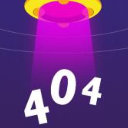
详细内容
口径聚乙烯（pe）管生产线
多年塑料机械开发设计生产经验，在引进国外先进技术并消化吸收的基础上
。具有结构独特，设计新颖，设备整线布局合理，操控性能强等优点。制
送管和室外给水管的首选产品。
线采用高效
凯发官网入口首页-凯发平台
凯发官网入口首页-凯发平台
，通
却而成。众所周知，大口径pe管存在牵引管品种多的问题，双林为此专
难题。该机经适当变换部分单元，即可实现二层或多层共挤，可根据使用
、抗静电、耐腐蚀、纳米抗菌等原料，大大提高了管材用途，减少了原