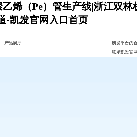
聚乙烯（pe）管生产线|浙江双林
管道-凯发官网入口首页
产品展厅
凯发平台的
联系凯发官