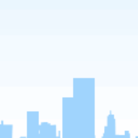
产品展厅
聚乙