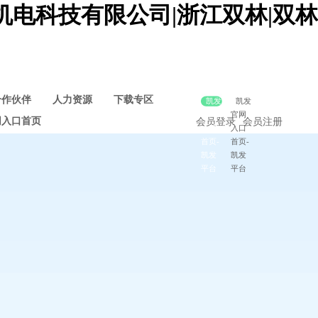
机电科技有限公司|浙江双林|双林
合作伙伴
人力资源
下载专区
凯发
凯发
官网
官网
网入口首页
会员登录
会员注册
入口
入口
首页-
首页-
凯发
凯发
平台
平台