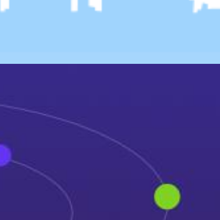
水及燃气管道挤出生产线
>>
聚乙烯（pe）管生产线
>>
05