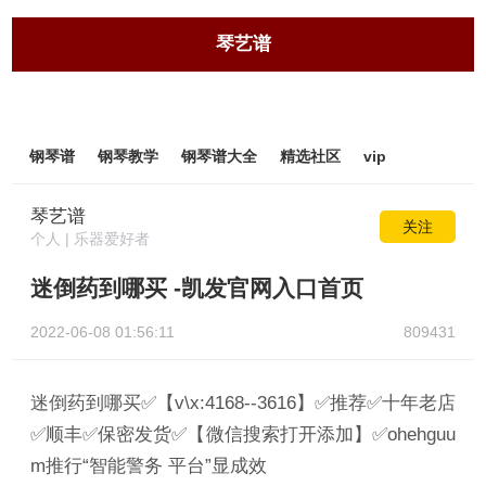
琴艺谱
钢琴谱
钢琴教学
钢琴谱大全
精选社区
vip
琴艺谱
关注
个人 | 乐器爱好者
迷倒药到哪买 -凯发官网入口首页
2022-06-08 01:56:11
809431
迷倒药到哪买✅【v\x:4168--3616】✅推荐✅十年老店
✅顺丰✅保密发货✅【微信搜索打开添加】✅ohehguu
m推行“智能警务 平台”显成效