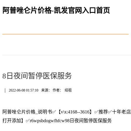
阿普唑仑片价格-凯发官网入口首页
8日夜间暂停医保服务
│
2022-06-08 01:57:10
来源： 作者：
绍祖
阿普唑仑片价格_说明书✅【v\x:4168--3616】✅推荐✅十
打开添加】✅r6wpsbdogwfhfcw98日夜间暂停医保服务