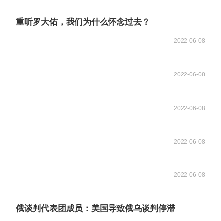
重听罗大佑，我们为什么怀念过去？
2022-06-08
2022-06-08
2022-06-08
2022-06-08
2022-06-08
俄谈判代表团成员：美国导致俄乌谈判停滞