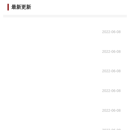
最新更新
2022-06-08
2022-06-08
2022-06-08
2022-06-08
2022-06-08