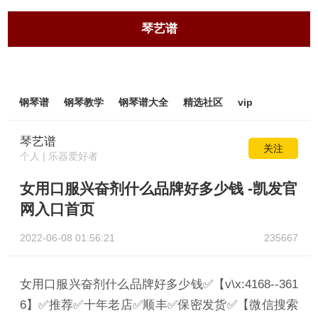
琴艺谱
钢琴谱
钢琴教学
钢琴谱大全
精选社区
vip
琴艺谱
关注
个人 | 乐器爱好者
女用口服兴奋剂什么品牌好多少钱 -凯发官
网入口首页
2022-06-08 01:56:21
235667
女用口服兴奋剂什么品牌好多少钱✅【v\x:4168--361
6】✅推荐✅十年老店✅顺丰✅保密发货✅【微信搜索