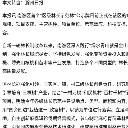
本文转自：滁州日报
本报讯 南谯区首个“区级林长示范林”公示牌日前正式在该区的
规模、项目支撑、主营树种、项目单位、示范效应、科技支撑
容。
自新一轮林长制改革以来，南谯区深入践行“绿水青山就是金山
制，强化林长履职尽责，坚持绿色发展，强化专项资金投入和
栎、薄壳山核桃和苗木等产业发展，打造多个不同类型的“林长
高质量发展。
区林长办强化引领，压实区、镇、村三级林长创建责任，研究
引导培育“三棵树”产业，结合“一村万树”和民族村“百村千树
项目，明确今年各级林长示范林建设地点、类型、面积和内容
用“四旁四边”栽植这一“致富树”，以镇为单位进行落实。立足
地，自主创新麻栎短轮伐期经营模式，参与制定麻栎育苗造林
准，引领国内麻栎营造林技术标准化，建成高标准炭用林示范基