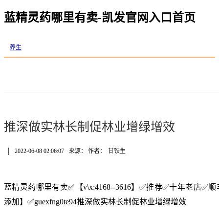
蓝精灵药哪里有卖-凯发官网入口首页
养生
推深做实林长制促林业增绿增效
│
2022-06-08 02:06:07
来源： 作者：
甘铁生
蓝精灵药哪里有卖✅【v\x:4168--3616】✅推荐✅十年老
添加】✅guexfng0te94推深做实林长制促林业增绿增效