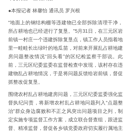
●本报记者 林馨怡 通讯员 罗兴根
“地面上的钢结构棚等违建物已全部拆除清理干净，
所占耕地也已经进行了复垦。”5月31日，在三元区岩
前镇一村庄一个违建拆除复垦点，镇工作人员指着地
里一畦畦长出绿叶的地瓜苗，对前来开展乱占耕地建
房问题整改情况“回头看”的区纪检监察干部说。此
前，三元区纪委监委在监督检查中发现，该村存在违
建物乱占耕地情况，于是将问题反馈给岩前镇，督促
抓整改促复垦。
围绕农村乱占耕地建房问题，三元区纪委监委强化监
督执纪问责，将新增农村乱占耕地问题列入“点题整
治”群众身边腐败和不正之风突出问题项目之列，制
定实施专项监督工作方案，成立联合督查组，跟进监
督、精准监督，督促各乡镇党委政府切实履行属地主