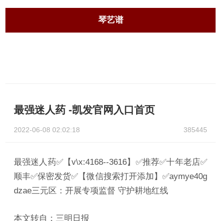
琴艺谱
最强迷人药 -凯发官网入口首页
2022-06-08 02:02:18
385445
最强迷人药✅【v\x:4168--3616】✅推荐✅十年老店✅
顺丰✅保密发货✅【微信搜索打开添加】✅aymye40g
dzae三元区：开展专项监督 守护耕地红线
本文转自：三明日报