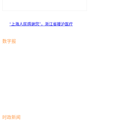
“上海人民感谢您”，浙江省援沪医疗
队今日返程
数字报
时政新闻