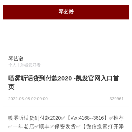
琴艺谱
琴艺谱
个人 | 乐器爱好者
喷雾听话货到付款2020 -凯发官网入口首
页
2022-06-08 02:09:00
329961
喷雾听话货到付款2020✅【v\x:4168--3616】✅推荐
✅十年老店✅顺丰✅保密发货✅【微信搜索打开添