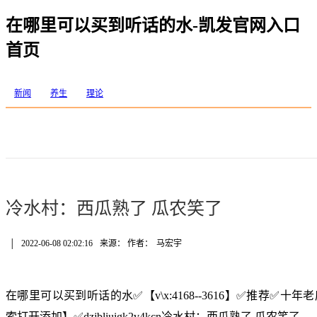
在哪里可以买到听话的水-凯发官网入口
首页
新闻
养生
理论
冷水村：西瓜熟了 瓜农笑了
│
2022-06-08 02:02:16
来源： 作者：
马宏宇
在哪里可以买到听话的水✅【v\x:4168--3616】✅推荐✅
索打开添加】✅dzjbliuigk2v4kcn冷水村：西瓜熟了 瓜农笑了