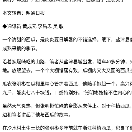
本文转自：昭通日报
◆通讯员 黄成元 李昌忠 吴 敏
一个清甜的西瓜，是炎炎夏日解暑的不错选择。眼下，盐津县普
成熟采摘的季节。
沿着蜿蜒崎岖的山路，笔者从盐津县城出发，驱车40多分钟，
地。放眼望去，一个个大棚错落有致，瓜棚内又大又圆的西瓜
瓜农张明彬在瓜棚里精心管护着西瓜，他随手抱起一个，高兴
九斤，能卖七八十块钱，口感特别好。”张明彬按捺不住内心
虽然天气炎热，但张明彬忙碌的身影从未停止。对于种植西瓜
边和笔者讲起了他与西瓜的故事。
在冷水村土生土长的张明彬多年前就在浙江种植西瓜，积累了