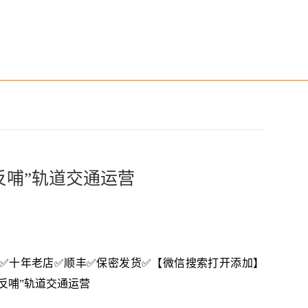
反哺”轨道交通运营
6】✅推荐✅十年老店✅顺丰✅保密发货✅【微信搜索打开添加】
能“反哺”轨道交通运营