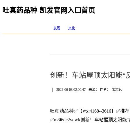
吐真药品种-凯发官网入口首页
发现
文化
创新！车站屋顶太阳能“
│
2022-06-08 02:00:47
来源： 作者：
张志远
吐真药品种✅【v\x:4168--361
✅m8i6dc2vqwk创新！车站屋顶太阳