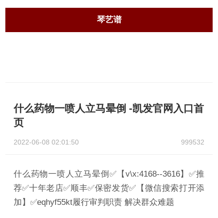
琴艺谱
什么药物一喷人立马晕倒 -凯发官网入口首
页
2022-06-08 02:01:50
999532
什么药物一喷人立马晕倒✅【v\x:4168--3616】✅推
荐✅十年老店✅顺丰✅保密发货✅【微信搜索打开添
加】✅eqhyf55kt履行审判职责 解决群众难题