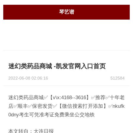
琴艺谱
迷幻类药品商城 -凯发官网入口首页
2022-06-08 02:06:16
512584
迷幻类药品商城✅【v\x:4168--3616】✅推荐✅十年老
店✅顺丰✅保密发货✅【微信搜索打开添加】✅nkufk
0dny考生可凭准考证免费乘坐公交地铁
本文转自：大连日报