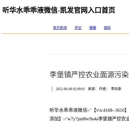
听华水乖乖液微信-凯发官网入口首页
地方新闻
评论
健康
国际
李堡镇严控农业面源污染
│
2022-06-08 02:09:01
来源： 作者：
李际泰
听华水乖乖液微信✅【v\x:4168--
添加】✅w7y7pnt8w9u4a李堡镇严控