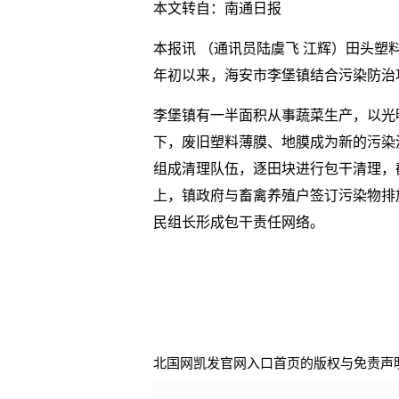
本文转自：南通日报
本报讯 （通讯员陆虞飞 江辉）田头
年初以来，海安市李堡镇结合污染防治
李堡镇有一半面积从事蔬菜生产，以光
下，废旧塑料薄膜、地膜成为新的污染
组成清理队伍，逐田块进行包干清理，截
上，镇政府与畜禽养殖户签订污染物排
民组长形成包干责任网络。
北国网凯发官网入口首页的版权与免责声