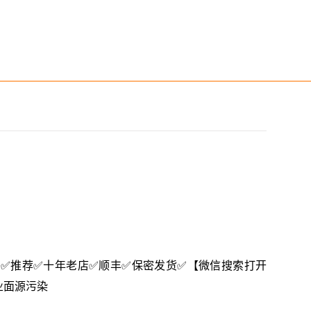
3616】✅推荐✅十年老店✅顺丰✅保密发货✅【微信搜索打开
农业面源污染