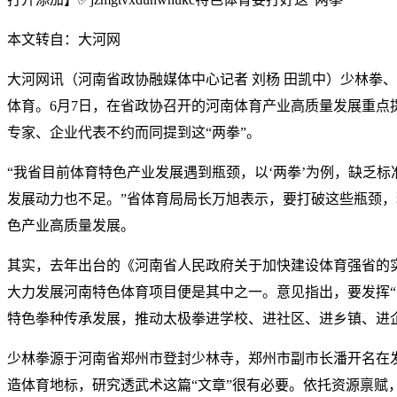
本文转自：大河网
大河网讯（河南省政协融媒体中心记者 刘杨 田凯中）少林拳
体育。6月7日，在省政协召开的河南体育产业高质量发展重点
专家、企业代表不约而同提到这“两拳”。
“我省目前体育特色产业发展遇到瓶颈，以‘两拳’为例，缺乏
发展动力也不足。”省体育局局长万旭表示，要打破这些瓶颈
色产业高质量发展。
其实，去年出台的《河南省人民政府关于加快建设体育强省的
大力发展河南特色体育项目便是其中之一。意见指出，要发挥“
特色拳种传承发展，推动太极拳进学校、进社区、进乡镇、进
少林拳源于河南省郑州市登封少林寺，郑州市副市长潘开名在
造体育地标，研究透武术这篇“文章”很有必要。依托资源禀赋