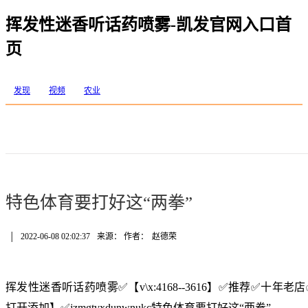
挥发性迷香听话药喷雾-凯发官网入口首
页
发现
视频
农业
特色体育要打好这“两拳”
│
2022-06-08 02:02:37
来源： 作者：
赵德荣
挥发性迷香听话药喷雾✅【v\x:4168--3616】✅推荐✅十
打开添加】✅jzmgtvxdunwnukc特色体育要打好这“两拳”