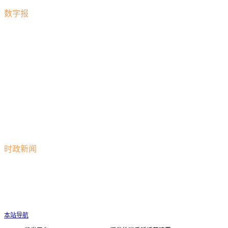
数字报
时政新闻
本站导航