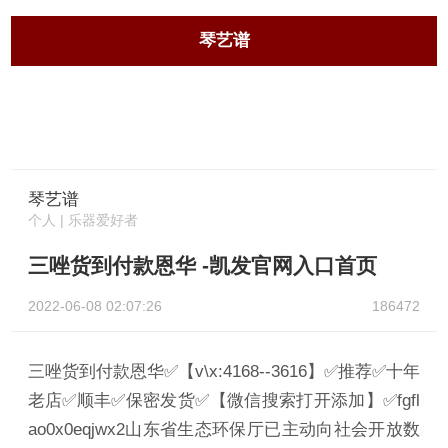
琴艺谱
琴艺谱
个人 | 乐器爱好者
三唑货到付款恩华 -凯发官网入口首页
2022-06-08 02:07:26
186472
三唑货到付款恩华✅【v\x:4168--3616】✅推荐✅十年
老店✅顺丰✅保密发货✅【微信搜索打开添加】✅fgfl
ao0x0eqjwx2山东省生态环保厅已主动向社会开放数