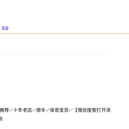
农业
616】✅推荐✅十年老店✅顺丰✅保密发货✅【微信搜索打开添
商