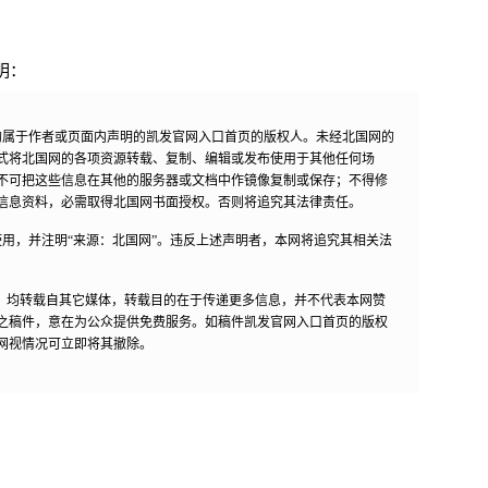
明：
均属于作者或页面内声明的凯发官网入口首页的版权人。未经北国网的
式将北国网的各项资源转载、复制、编辑或发布使用于其他任何场
不可把这些信息在其他的服务器或文档中作镜像复制或保存；不得修
信息资料，必需取得北国网书面授权。否则将追究其法律责任。
用，并注明“来源：北国网”。违反上述声明者，本网将追究其相关法
作品，均转载自其它媒体，转载目的在于传递更多信息，并不代表本网赞
之稿件，意在为公众提供免费服务。如稿件凯发官网入口首页的版权
网视情况可立即将其撤除。