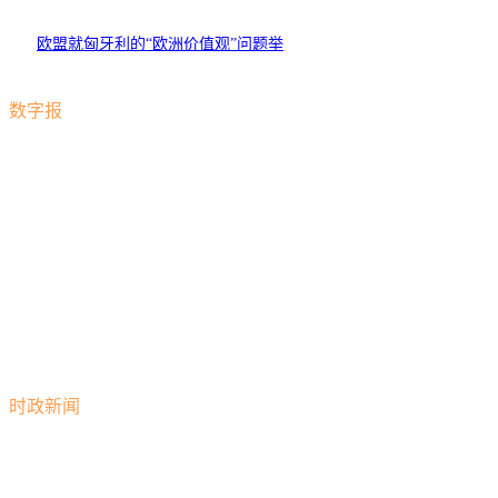
欧盟就匈牙利的“欧洲价值观”问题举
行听证会
数字报
时政新闻