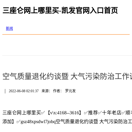
三座仑网上哪里买-凯发官网入口首页
新闻
空气质量退化约谈暨 大气污染防治工作
│
2022-06-08 02:01:37
来源： 作者：
罗元发
三座仑网上哪里买✅【v\x:4168--3616】✅推荐✅十年老
添加】✅gsz48xpsdwl7jobq空气质量退化约谈暨 大气污染防