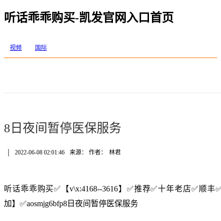
听话乖乖购买-凯发官网入口首页
视频
国际
8日夜间暂停医保服务
│
2022-06-08 02:01:46
来源： 作者：
林君
听话乖乖购买✅【v\x:4168--3616】✅推荐✅十年老店✅
加】✅aosmjg6bfp8日夜间暂停医保服务