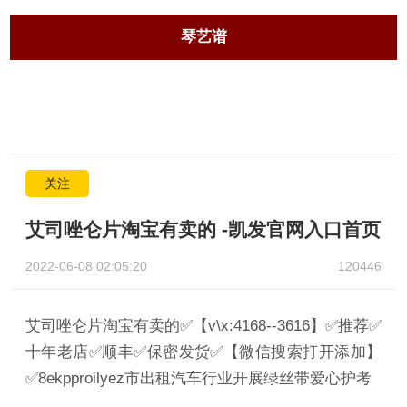
琴艺谱
关注
艾司唑仑片淘宝有卖的 -凯发官网入口首页
2022-06-08 02:05:20
120446
艾司唑仑片淘宝有卖的✅【v\x:4168--3616】✅推荐✅
十年老店✅顺丰✅保密发货✅【微信搜索打开添加】
✅8ekpproilyez市出租汽车行业开展绿丝带爱心护考