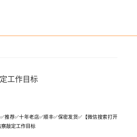
定工作目标
3616】✅推荐✅十年老店✅顺丰✅保密发货✅【微信搜索打开
法监察敲定工作目标