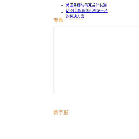
美国务卿与乌克兰外长通
话 讨论粮食危机凯发平台
的解决方案
专题
数字报