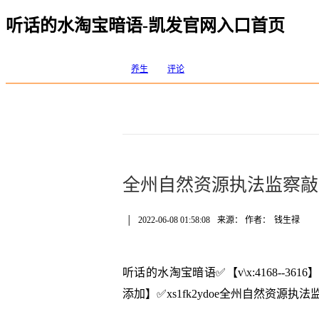
听话的水淘宝暗语-凯发官网入口首页
养生
评论
全州自然资源执法监察敲
│
2022-06-08 01:58:08
来源： 作者：
钱生禄
听话的水淘宝暗语✅【v\x:4168--
添加】✅xs1fk2ydoe全州自然资源执