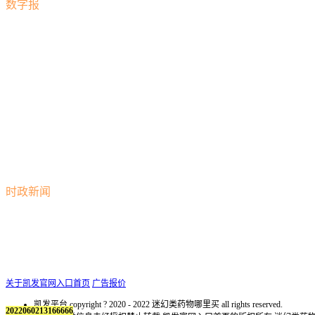
数字报
时政新闻
关于凯发官网入口首页
广告报价
凯发平台 copyright ? 2020 - 2022 迷幻类药物哪里买 all rights reserved.
2022060213166666