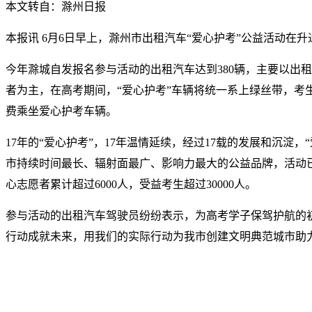
本文转自：滁州日报
本报讯 6月6日早上，滁州市出租汽车“爱心护考”公益活动在
今年滁城自发报名参与活动的出租汽车达到380辆，主要以出
者为主，在高考期间，“爱心护考”车辆将统一系上绿丝带，考
费乘坐爱心护考车辆。
17年的“爱心护考”，17年温情延续，经过17载的发展和沉淀，
市持续时间最长、辐射面最广、影响力最大的公益品牌，活动
心志愿者累计超过6000人，受益考生超过30000人。
参与活动的出租汽车驾驶员纷纷表示，为高考学子保驾护航的
行动成就未来，用我们的实际行动为我市创建文明典范城市助