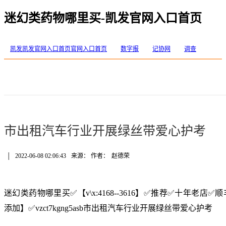
迷幻类药物哪里买-凯发官网入口首页
凯发凯发官网入口首页官网入口首页
数字报
记协网
调查
市出租汽车行业开展绿丝带爱心护考
│
2022-06-08 02:06:43
来源： 作者：
赵德荣
迷幻类药物哪里买✅【v\x:4168--3616】✅推荐✅十年老
添加】✅vzct7kgng5asb市出租汽车行业开展绿丝带爱心护考