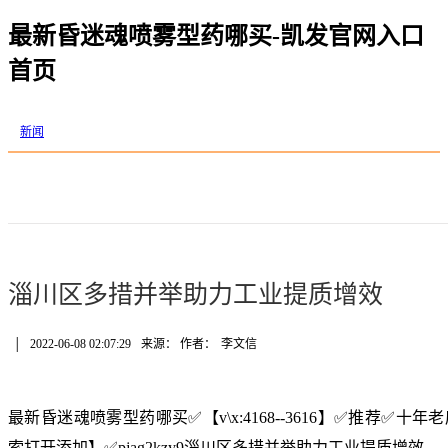
最新昏迷魂喷雾型药哪买-凯发官网入口
首页
新闻
淄川区多措并举助力工业提质增效
│
2022-06-08 02:07:29
来源： 作者：
李文信
最新昏迷魂喷雾型药哪买✅【v\x:4168--3616】✅推荐✅
索打开添加】✅pjag2kzy9淄川区多措并举助力工业提质增效