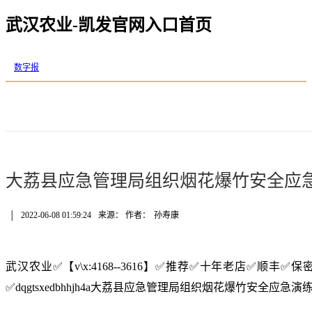
武汉农业-凯发官网入口首页
数字报
大荔县应急管理局组织烟花爆竹安全应
│
2022-06-08 01:59:24
来源： 作者：
孙寿康
武汉农业✅【v\x:4168--3616】✅推荐✅十年老店✅顺丰
✅dqgtsxedbhhjh4a大荔县应急管理局组织烟花爆竹安全应急演