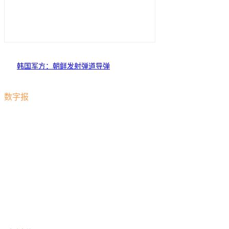
韩国军方：朝鲜发射弹道导弹
数字报