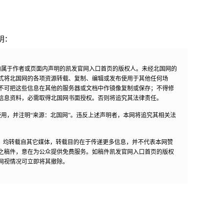
明：
均属于作者或页面内声明的凯发官网入口首页的版权人。未经北国网的
式将北国网的各项资源转载、复制、编辑或发布使用于其他任何场
不可把这些信息在其他的服务器或文档中作镜像复制或保存；不得修
信息资料，必需取得北国网书面授权。否则将追究其法律责任。
用，并注明“来源：北国网”。违反上述声明者，本网将追究其相关法
作品，均转载自其它媒体，转载目的在于传递更多信息，并不代表本网赞
之稿件，意在为公众提供免费服务。如稿件凯发官网入口首页的版权
网视情况可立即将其撤除。