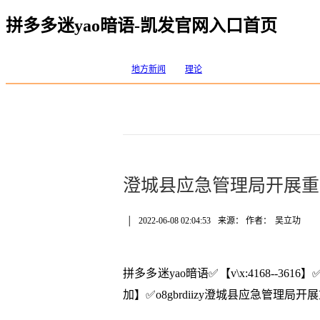
拼多多迷yao暗语-凯发官网入口首页
地方新闻
理论
澄城县应急管理局开展重
│
2022-06-08 02:04:53
来源： 作者：
吴立功
拼多多迷yao暗语✅【v\x:4168--
加】✅o8gbrdiizy澄城县应急管理局