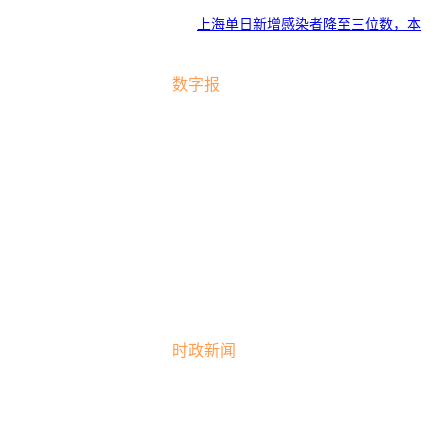
上海单日新增感染者降至三位数，本
周迎来这些变化
数字报
时政新闻