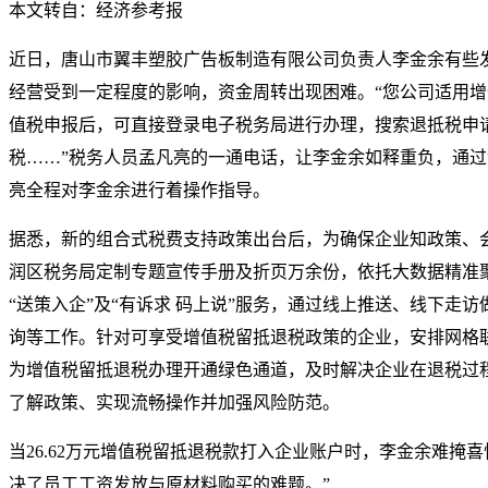
本文转自：经济参考报
近日，唐山市翼丰塑胶广告板制造有限公司负责人李金余有些
经营受到一定程度的影响，资金周转出现困难。“您公司适用
值税申报后，可直接登录电子税务局进行办理，搜索退抵税申
税……”税务人员孟凡亮的一通电话，让李金余如释重负，通过“
亮全程对李金余进行着操作指导。
据悉，新的组合式税费支持政策出台后，为确保企业知政策、
润区税务局定制专题宣传手册及折页万余份，依托大数据精准
“送策入企”及“有诉求 码上说”服务，通过线上推送、线下走
询等工作。针对可享受增值税留抵退税政策的企业，安排网格
为增值税留抵退税办理开通绿色通道，及时解决企业在退税过
了解政策、实现流畅操作并加强风险防范。
当26.62万元增值税留抵退税款打入企业账户时，李金余难掩
决了员工工资发放与原材料购买的难题。”