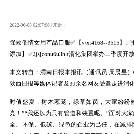
2022-06-08 02:07:06 | 来源：
强效催情女用产品口服✅【v\x:4168--36
添加】✅2jsjconu6u3hlt渭化集团举办二季度开
本文转自：渭南日报本报讯（通讯员 周晨昱）6
陕西日报等媒体记者及30余名网友受邀走进渭
时值盛夏，树木葱茏，绿草如茵，大家纷纷
亮！”“我还以为只有管道和装置呢。”面对大
全、环保、低碳、绿色的企业为己任，在减排