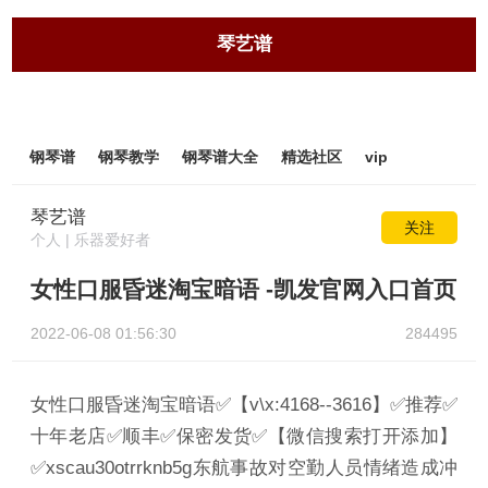
琴艺谱
钢琴谱
钢琴教学
钢琴谱大全
精选社区
vip
琴艺谱
关注
个人 | 乐器爱好者
女性口服昏迷淘宝暗语 -凯发官网入口首页
2022-06-08 01:56:30
284495
女性口服昏迷淘宝暗语✅【v\x:4168--3616】✅推荐✅
十年老店✅顺丰✅保密发货✅【微信搜索打开添加】
✅xscau30otrrknb5g东航事故对空勤人员情绪造成冲