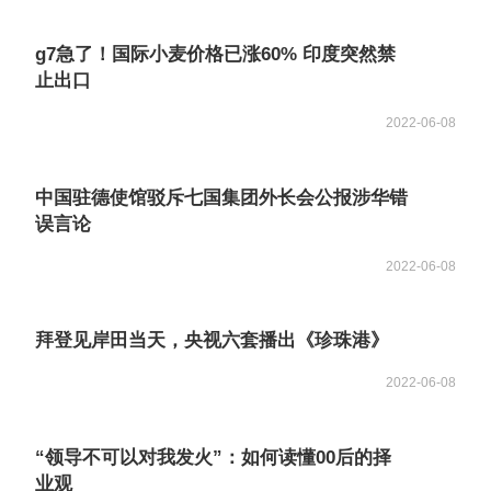
g7急了！国际小麦价格已涨60% 印度突然禁
止出口
2022-06-08
中国驻德使馆驳斥七国集团外长会公报涉华错
误言论
2022-06-08
拜登见岸田当天，央视六套播出《珍珠港》
2022-06-08
“领导不可以对我发火”：如何读懂00后的择
业观