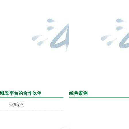
凯发平台的合作伙伴
经典案例
经典案例