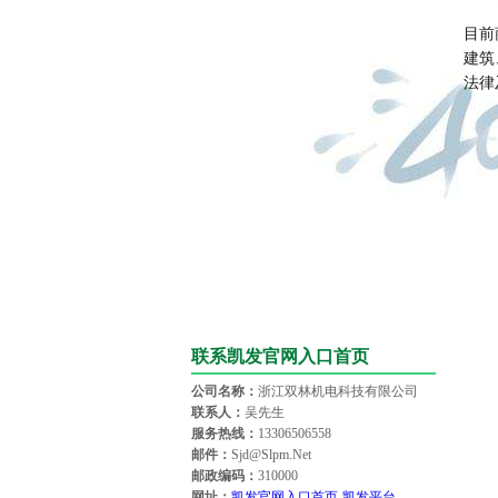
向来
目前
建筑
法律
在
联系凯发官网入口首页
公司名称：
浙江双林机电科技有限公司
联系人：
吴先生
服务热线：
13306506558
邮件：
Sjd@slpm.net
邮政编码：
310000
网址：
凯发官网入口首页-凯发平台