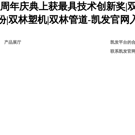
周年庆典上获最具技术创新奖|双
份|双林塑机|双林管道-凯发官网
产品展厅
凯发平台的
联系凯发官