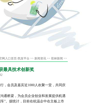
官网入口首页-凯发平台
>>
新闻资讯
>>
双林新闻
>>
获最具技术创新奖
32
会员及嘉宾近1000人欢聚一堂，共同庆
沟通桥梁，为会员企业创业和发展提供机遇
列车”。据统计，目前在杭温企中在主板上市