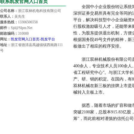
联系凯发官网入口首页
全国中小企业股份转让系统简称
公司名称：
浙江双林机电科技有限公司
深圳证券交易所具有完全等同的
联系人：
吴先生
平台，解决科技型中小企业融资
服务热线：
13306506558
行股权激励吸引人才，还能带来
邮件：
Sjd@slpm.net
性，为股东提供退出机制，方便
邮政编码：
310000
网址：
凯发官网入口首页-凯发平台
根据国务院49号文件的精神，
地址：
浙江省德清县禹越镇镇西南路111
板做出了相应的程序安排。
号
浙江双林机械股份有限公司是杭
400余人，专业技术人员100余
省工程研究中心”。与浙江大学
产、研、销的积淀。在国内，有
双林机械在新三板的挂牌上市是
械转入主板上市。
据悉，随着市场的扩容和做市
突破2100家，总股本915.8
筹”，而此前相对谨慎的信托公