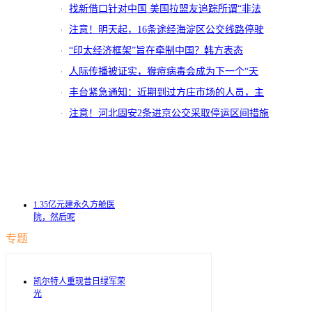
找新借口针对中国 美国拉盟友追踪所谓“非法
捕鱼”
注意！明天起，16条途经海淀区公交线路停驶
“印太经济框架”旨在牵制中国？韩方表态
人际传播被证实，猴痘病毒会成为下一个“天
花”吗？
丰台紧急通知：近期到过方庄市场的人员，主
动报告
注意！河北固安2条进京公交采取停运区间措施
1.35亿元建永久方舱医
院，然后呢
专题
凯尔特人重现昔日绿军荣
光