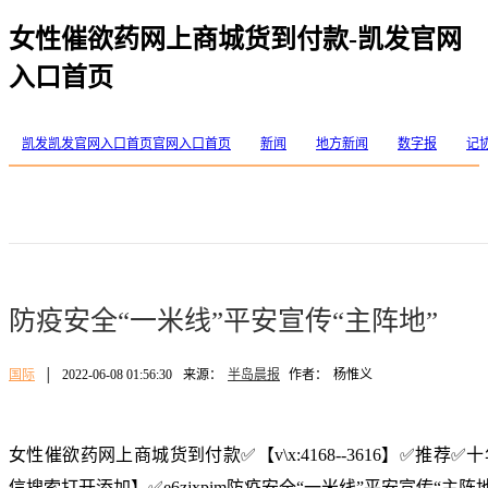
女性催欲药网上商城货到付款-凯发官网
入口首页
凯发凯发官网入口首页官网入口首页
新闻
地方新闻
数字报
记
防疫安全“一米线”平安宣传“主阵地”
国际
│
2022-06-08 01:56:30
来源：
半岛晨报
作者：
杨惟义
女性催欲药网上商城货到付款✅【v\x:4168--3616】✅推
信搜索打开添加】✅e6zjxpim防疫安全“一米线”平安宣传“主阵地