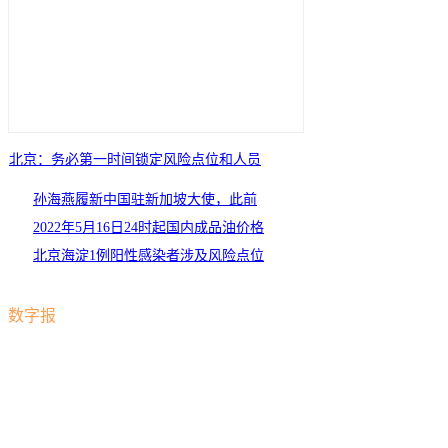
北京：务必第一时间锁定风险点位和人员
孙海燕履新中国驻新加坡大使，此前
在中联部任职
2022年5月16日24时起国内成品油价格
按机制上调
北京海淀1例阳性感染者涉及风险点位
公布
数字报