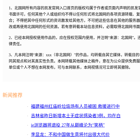
1、北国网所有内容的凯发官网入口首页的版权均属于作者或页面内声明的凯发
书面许可，任何其他个人或组织均不得以任何形式将北国网的各项资源转载、复
合；不得把其中任何形式的资讯散发给其他方，不可把这些信息在其他的服务器
改或再使用北国网的任何资源。若有意转载本站信息资料，必需取得北国网书面
2、已经本网授权使用作品的，应在授权范围内使用，并注明“来源：北国网”。
律责任。
3、凡本网注明“来源：xxx（非北国网）”的作品，均转载自其它媒体，转载目
同其观点和对其真实性负责。本网转载其他媒体之稿件，意在为公众提供免费服
单位或个人不想在本网发布，可与本网联系，本网视情况可立即将其撤除。
新闻推荐
福建福州红庙岭垃圾场有人员被困 救援进行中
吉林省昨日新增本土无症状感染者3例，均在白
山市
ie浏览器将退役 27年从巅峰沦为“笑柄”
李显龙：不和中国做生意将付出很大代价