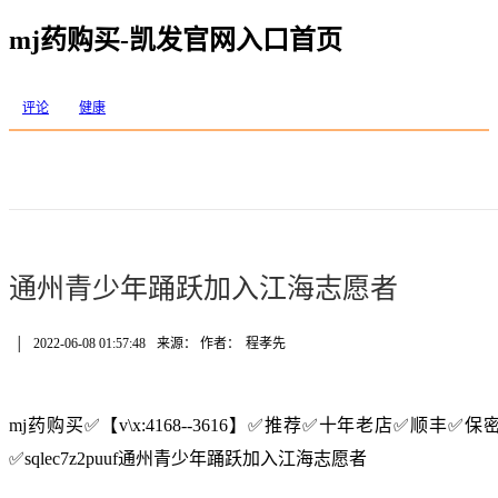
mj药购买-凯发官网入口首页
评论
健康
通州青少年踊跃加入江海志愿者
│
2022-06-08 01:57:48
来源： 作者：
程孝先
mj药购买✅【v\x:4168--3616】✅推荐✅十年老店✅顺
✅sqlec7z2puuf通州青少年踊跃加入江海志愿者