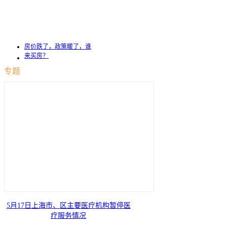
房价跌了，政策暖了，谁
来买房？
专题
5月17日上海市、区主要医疗机构暂停医
疗服务情况