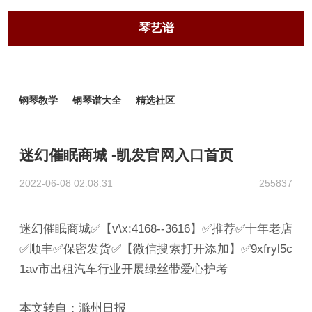
琴艺谱
钢琴教学
钢琴谱大全
精选社区
迷幻催眠商城 -凯发官网入口首页
2022-06-08 02:08:31
255837
迷幻催眠商城✅【v\x:4168--3616】✅推荐✅十年老店
✅顺丰✅保密发货✅【微信搜索打开添加】✅9xfryl5c
1av市出租汽车行业开展绿丝带爱心护考
本文转自：滁州日报