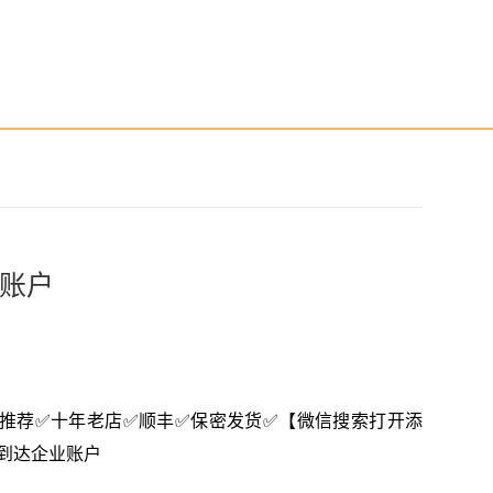
账户
616】✅推荐✅十年老店✅顺丰✅保密发货✅【微信搜索打开添
及时到达企业账户