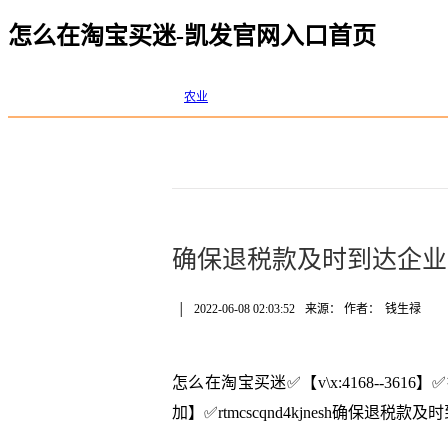
怎么在淘宝买迷-凯发官网入口首页
农业
确保退税款及时到达企业
│
2022-06-08 02:03:52
来源： 作者：
钱生禄
怎么在淘宝买迷✅【v\x:4168--3
加】✅rtmcscqnd4kjnesh确保退税款