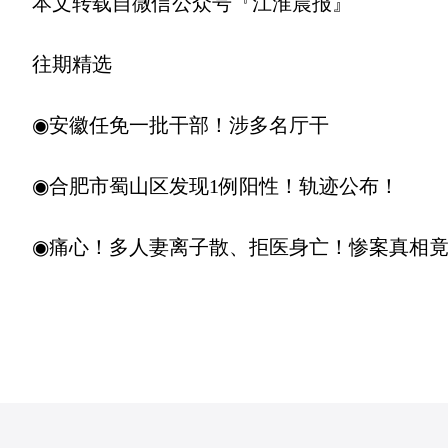
本文转载自微信公众号『江淮晨报』
往期精选
◉安徽任免一批干部！涉多名厅干
◉合肥市蜀山区发现1例阳性！轨迹公布！
◉痛心！多人妻离子散、拒医身亡！惨案真相