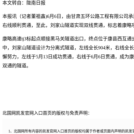
本文转自：陇南日报
本报讯（记者董祖鑫)6月6日，由甘肃五环公路工程有限公司承建
右线顺利贯通，至此，刘家山隧道实现双线贯通，标志着康略
康略高速tj3标起点顺接黑马关隧道出口，终点位于康县西互通式
中，刘家山隧道设计为分离式隧道，左线全长904米，右线全长
懈努力，左线于5月13日成功贯通，右线于6月6日贯通，成为
双通的隧道。
北国网凯发官网入口首页的版权与免责声明：
1、北国网所有内容的凯发官网入口首页的版权均属于作者或页面内声明的凯发