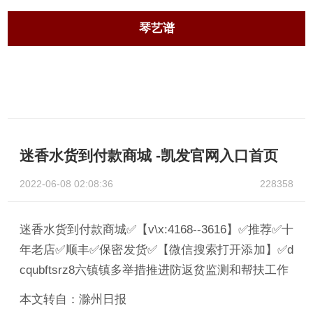
琴艺谱
迷香水货到付款商城 -凯发官网入口首页
2022-06-08 02:08:36
228358
迷香水货到付款商城✅【v\x:4168--3616】✅推荐✅十
年老店✅顺丰✅保密发货✅【微信搜索打开添加】✅d
cqubftsrz8六镇镇多举措推进防返贫监测和帮扶工作
本文转自：滁州日报